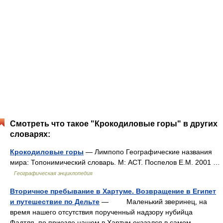
Смотреть что такое "Крокодиловые горы" в других
словарях:
Крокодиловые горы
— Лимпопо Географические названия
мира: Топонимический словарь. М: АСТ. Поспелов Е.М. 2001 …
Географическая энциклопедия
Вторичное пребывание в Хартуме. Возвращение в Египет
и путешествие по Дельте
— Маленький зверинец, на
время нашего отсутствия порученный надзору нубийца
Фадтля, по приезде нашем в Хартум оказался в самом