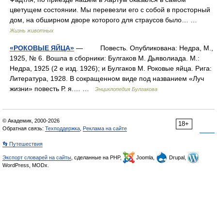
цветущем состоянии. Мы перевезли его с собой в просторный
дом, на обширном дворе которого для страусов было… …
Жизнь животных
«РОКОВЫЕ ЯЙЦА»
— Повесть. Опубликована: Недра, М.,
1925, № 6. Вошла в сборники: Булгаков М. Дьяволиада. М.:
Недра, 1925 (2 е изд. 1926); и Булгаков М. Роковые яйца. Рига:
Литература, 1928. В сокращенном виде под названием «Луч
жизни» повесть Р. я.… …
Энциклопедия Булгакова
© Академик, 2000-2026
18+
Обратная связь:
Техподдержка
,
Реклама на сайте
👣 Путешествия
Экспорт словарей на сайты
, сделанные на PHP,
Joomla,
Drupal,
WordPress, MODx.